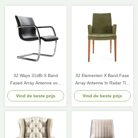
32 Ways 31dBi X Band
32 Elementen X Band Fase
Fased Array Antenne voor
Array Antenne In Radar Tile
luchtruimtoezicht
Space Based Beamforming
Vind de beste prijs
Vind de beste prijs
ruimtevaartoperaties