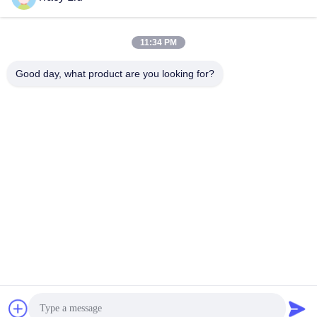
Snel contact
11:34 PM
Adres
Good day, what product are you looking for?
Blokkeer A, de Industriezone van YouYi, Xiamao-Dorp,
Baiyun-District, Guangzhou, China
Telefoon
86-0731-00000000
E-mail
test@maoyt.com
Fax.
86- 0755-11111111
Privacybeleid
|
Sitemap
|
China Goed Kwaliteit Fase-array-
radarantenne Leverancier. Copyright © 2020-2025 Luox
Equipment Co., Ltd Allemaal. Alle rechten voorbehouden.