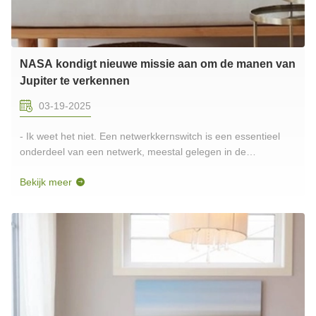
NASA kondigt nieuwe missie aan om de manen van
Jupiter te verkennen
03-19-2025
- Ik weet het niet. Een netwerkkernswitch is een essentieel
onderdeel van een netwerk, meestal gelegen in de
ruggengraat of het centrale gebied.Het is verantwoordelijk
Bekijk meer
voor de gegevensoverdracht met een hoge capaciteit en
speelt een cruciale rol bij de goede werking van het
netwerk.De vezelkernswitc...