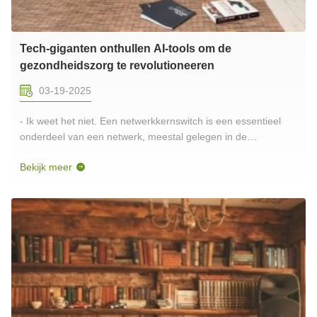
Tech-giganten onthullen AI-tools om de
gezondheidszorg te revolutioneeren
03-19-2025
- Ik weet het niet. Een netwerkkernswitch is een essentieel
onderdeel van een netwerk, meestal gelegen in de
ruggengraat of het centrale gebied.Het is verantwoordelijk
Bekijk meer
voor de gegevensoverdracht met een hoge capaciteit en
speelt een cruciale rol bij de goede werking van het
netwerk.De vezelkernswitc...