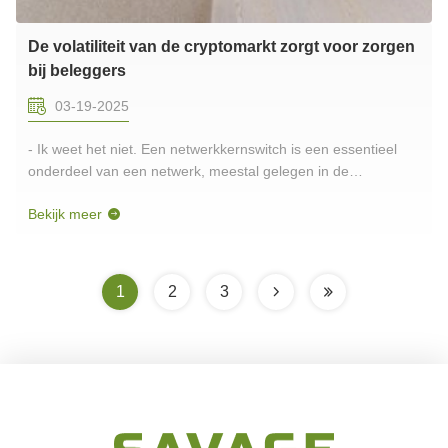
De volatiliteit van de cryptomarkt zorgt voor zorgen
bij beleggers
03-19-2025
- Ik weet het niet. Een netwerkkernswitch is een essentieel
onderdeel van een netwerk, meestal gelegen in de
ruggengraat of het centrale gebied.Het is verantwoordelijk
Bekijk meer
voor de gegevensoverdracht met een hoge capaciteit en
speelt een cruciale rol bij de goede werking van het
netwerk.De vezelkernswitc...
1
2
3