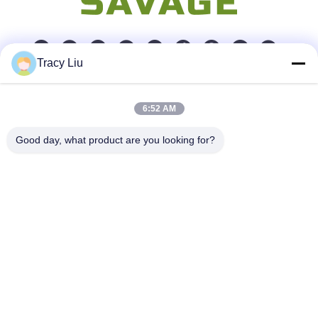
Tracy Liu
Snel contact
6:52 AM
Adres
Good day, what product are you looking for?
Blokkeer A, de Industriezone van YouYi, Xiamao-Dorp,
Baiyun-District, Guangzhou, China
Telefoon
86-0731-00000000
E-mail
test@maoyt.com
Fax.
86- 0755-11111111