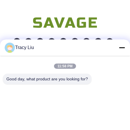
Tracy Liu
Snel contact
11:58 PM
Adres
Good day, what product are you looking for?
Blokkeer A, de Industriezone van YouYi, Xiamao-Dorp,
Baiyun-District, Guangzhou, China
Telefoon
86-0731-00000000
E-mail
test@maoyt.com