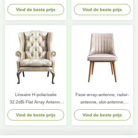
luchtruimtoezicht
antenne
Vind de beste prijs
Vind de beste prijs
ruimtevaartoperaties
Lineaire H-polarisatie
Fase-array-antenne, radar-
32.2dBi Flat Array Antenne
antenne, slot-antenne,
voor satellietcommunicatie
conic-slot-antenne
Vind de beste prijs
Vind de beste prijs