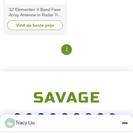
32 Elementen X Band Fase
Array Antenne In Radar Tile
Space Based Beamforming
Vind de beste prijs
1
Tracy Liu