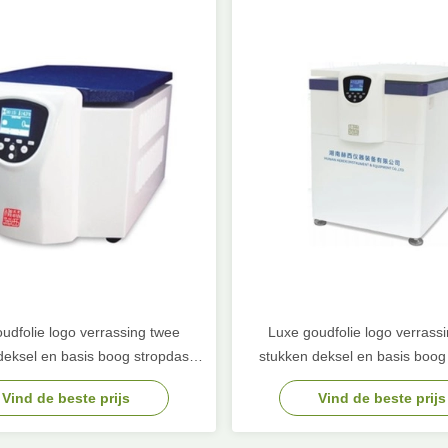
udfolie logo verrassing twee
Luxe goudfolie logo verrass
deksel en basis boog stropdas
stukken deksel en basis boog
n verjaardag cadeau papier
karton verjaardag cadeau 
Vind de beste prijs
Vind de beste prijs
verpakkingsdoos
verpakkingsdoos