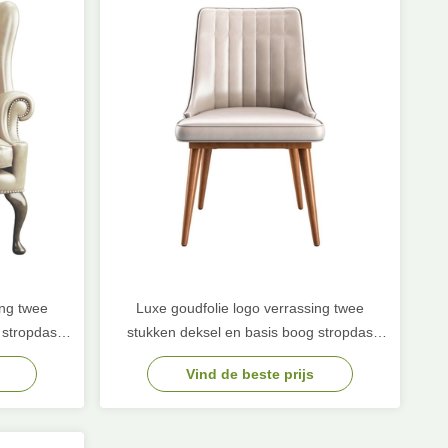
ing twee
Luxe goudfolie logo verrassing twee
 stropdas
stukken deksel en basis boog stropdas
papier
karton verjaardag cadeau papier
Vind de beste prijs
verpakkingsdoos