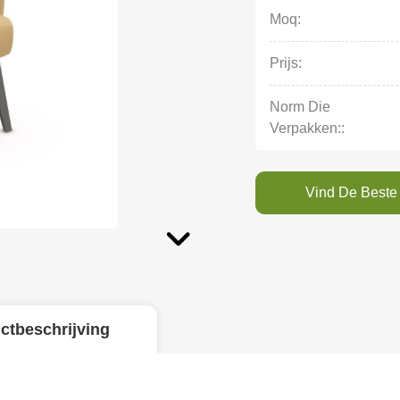
Moq:
Prijs:
Norm Die
Verpakken::
Vind De Beste 
ctbeschrijving