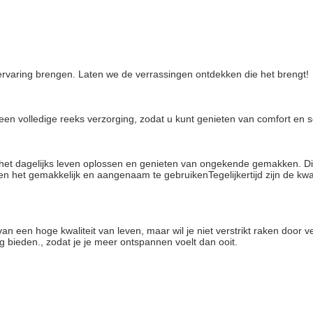
e ervaring brengen. Laten we de verrassingen ontdekken die het brengt!
u een volledige reeks verzorging, zodat u kunt genieten van comfort en 
n het dagelijks leven oplossen en genieten van ongekende gemakken. Dit
n het gemakkelijk en aangenaam te gebruikenTegelijkertijd zijn de kwali
van een hoge kwaliteit van leven, maar wil je niet verstrikt raken door 
 bieden., zodat je je meer ontspannen voelt dan ooit.