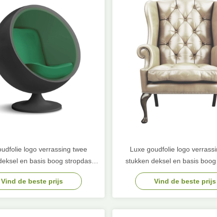
udfolie logo verrassing twee
Luxe goudfolie logo verrass
deksel en basis boog stropdas
stukken deksel en basis boog
n verjaardag cadeau papier
karton verjaardag cadeau 
Vind de beste prijs
Vind de beste prijs
verpakkingsdoos
verpakkingsdoos