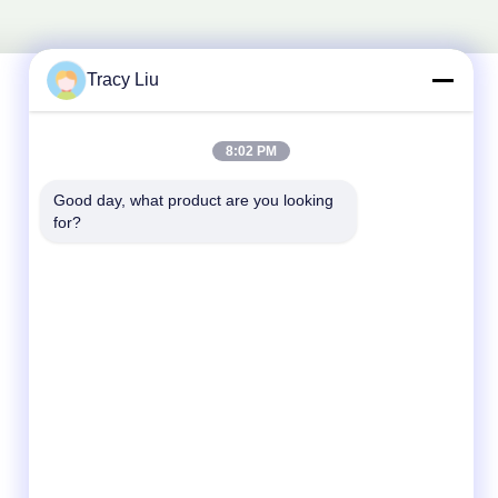
Tracy Liu
Snel contact
8:02 PM
Good day, what product are you looking 
Adres
for?
Blokkeer A, de Industriezone van YouYi, Xiamao-
Dorp, Baiyun-District, Guangzhou, China
Telefoon
86-0731-00000000
E-mail
test@maoyt.com
Fax.
86- 0755-11111111