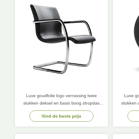
Luxe goudfolie logo verrassing twee
Luxe go
stukken deksel en basis boog stropdas
stukken 
karton verjaardag cadeau papier
karto
Vind de beste prijs
verpakkingsdoos