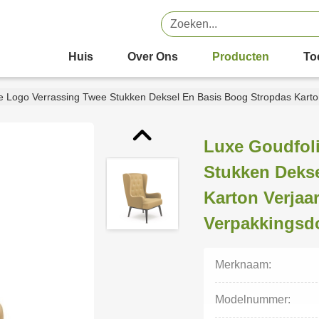
Huis
Over Ons
Producten
To
e Logo Verrassing Twee Stukken Deksel En Basis Boog Stropdas Kart
Luxe Goudfol
Stukken Deks
Karton Verjaa
Verpakkingsd
Merknaam:
Modelnummer: