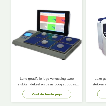
Luxe goudfolie logo verrassing twee
Luxe go
stukken deksel en basis boog stropdas
stukken 
karton verjaardag cadeau papier
karto
Vind de beste prijs
verpakkingsdoos