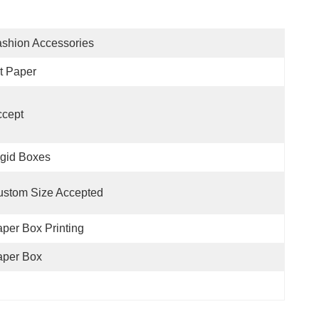
shion Accessories
t Paper
ccept
gid Boxes
ustom Size Accepted
per Box Printing
aper Box