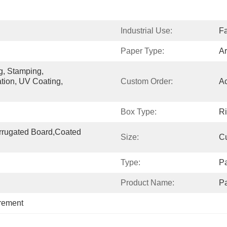
Industrial Use:
Fa
Paper Type:
Ar
g, Stamping, 
ion, UV Coating, 
Custom Order:
A
Box Type:
Ri
rrugated Board,Coated 
Size:
C
Type:
Pa
Product Name:
P
irement