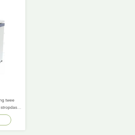
ing twee
 stropdas
papier