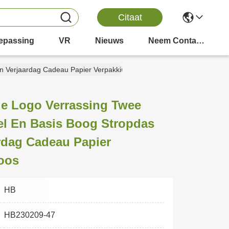
Citaat
epassing
VR
Nieuws
Neem Contact Met Ons Op
on Verjaardag Cadeau Papier Verpakkingsdoos
ie Logo Verrassing Twee
el En Basis Boog Stropdas
rdag Cadeau Papier
oos
HB
HB230209-47