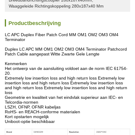
Breedbandrichtingscoupler 280x187x40mm
, 
Waaggeleide Richtingskoppeling 280x187x40 Mm
Productbeschrijving
LC APC Duplex Fiber Patch Cord MM OM1 OM2 OM3 OM4
Terminator
Duplex LC APC MM OM1 OM2 OM3 OM4 Terminator Patchcord
Patch Cable aangepast Witte Zwarte Gele Lengte
Kenmerken
Het ontwerp van de aansluiting voldoet aan de norm IEC 61754-
20.
Extremely low insertion loss and high return loss Extremely low
insertion loss and high return loss Extremely low insertion loss
and high return loss Extremely low insertion loss and high return
loss
Geometrie en kwaliteit van het eindvlak superieur aan IEC- en
Telcordia-normen
LSZH, OFNP, OFNR kabeljas
RoHS- en REACH-conforme materialen
Kort opstarten mogelijk
Uniboot-optie beschikbaar