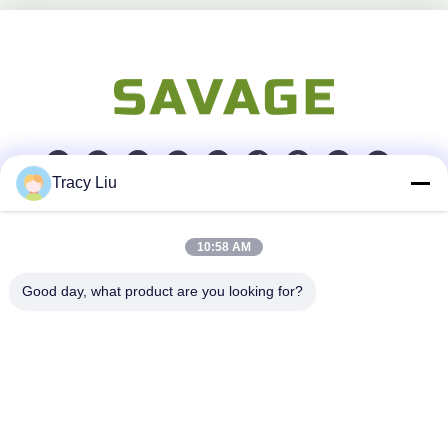
Tracy Liu
Snel contact
10:58 AM
Adres
Good day, what product are you looking for?
Blokkeer A, de Industriezone van YouYi, Xiamao-Dorp,
Baiyun-District, Guangzhou, China
Telefoon
86-0731-00000000
E-mail
test@maoyt.com