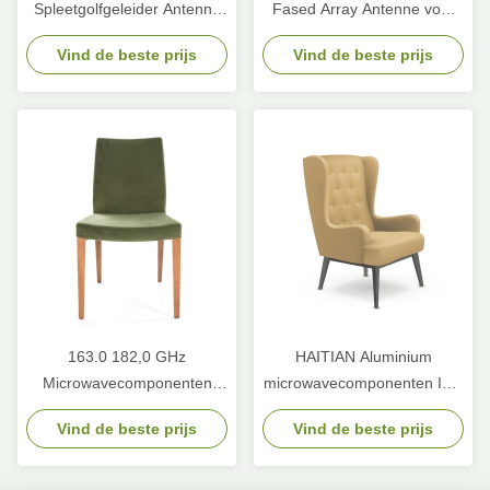
Spleetgolfgeleider Antenne
Fased Array Antenne voor
Kopermateriaal
luchtvaartuigen Straalstuur
Vind de beste prijs
Vind de beste prijs
16 GHz tot 17 GHz
163.0 182,0 GHz
HAITIAN Aluminium
Microwavecomponenten
microwavecomponenten ISO
10m 30dB Microwave Power
waterkoelplaat
Vind de beste prijs
Vind de beste prijs
Divider Splitter Combiner