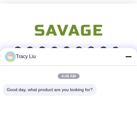
Tracy Liu
Snel contact
4:46 AM
Adres
Good day, what product are you looking for?
Blokkeer A, de Industriezone van YouYi, Xiamao-Dorp,
Baiyun-District, Guangzhou, China
Telefoon
86-0731-00000000
E-mail
test@maoyt.com